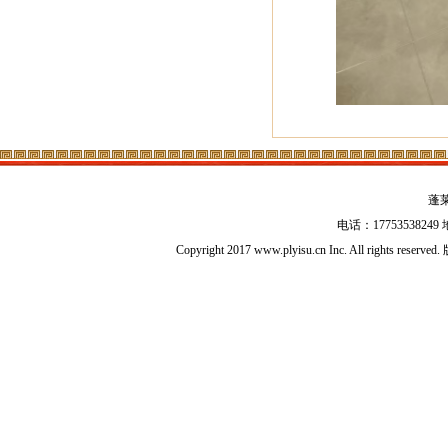
蓬
电话：17753538
Copyright 2017 www.plyisu.cn Inc. All right