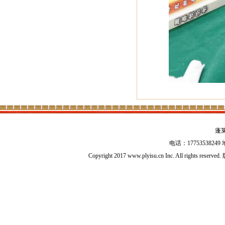
蓬
电话：17753538
Copyright 2017 www.plyisu.cn Inc. All right