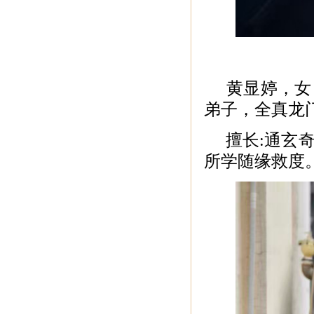
黄显婷，女
弟子，全真龙
擅长:
通玄
所学随缘救度