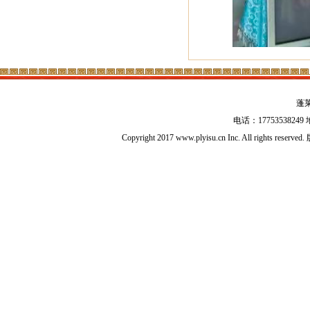
蓬
电话：17753538
Copyright 2017 www.plyisu.cn Inc. All right