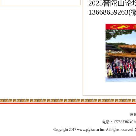
2025普陀山
136686592
蓬
电话：17753538
Copyright 2017 www.plyisu.cn Inc. All right